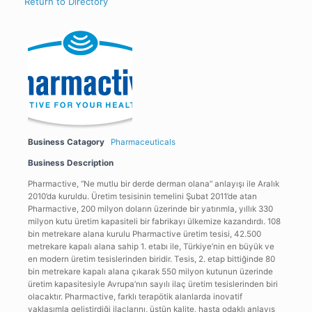
Return to Directory
Business Catagory
Pharmaceuticals
Business Description
Pharmactive, “Ne mutlu bir derde derman olana” anlayışı ile Aralık
2010’da kuruldu. Üretim tesisinin temelini Şubat 2011’de atan
Pharmactive, 200 milyon doların üzerinde bir yatırımla, yıllık 330
milyon kutu üretim kapasiteli bir fabrikayı ülkemize kazandırdı. 108
bin metrekare alana kurulu Pharmactive üretim tesisi, 42.500
metrekare kapalı alana sahip 1. etabı ile, Türkiye’nin en büyük ve
en modern üretim tesislerinden biridir. Tesis, 2. etap bittiğinde 80
bin metrekare kapalı alana çıkarak 550 milyon kutunun üzerinde
üretim kapasitesiyle Avrupa’nın sayılı ilaç üretim tesislerinden biri
olacaktır. Pharmactive, farklı terapötik alanlarda inovatif
yaklaşımla geliştirdiği ilaçlarını, üstün kalite, hasta odaklı anlayış